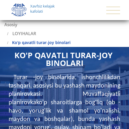
Xavfsiz kelajak
kafolati
Asosiy
LOYIHALAR
Ko'p qavatli turar-joy binolari
KO'P QAVATLI TURAR-JOY 
BINOLARI
Turar -joy binolarida, ishonchlilikdan
tashqari, asosiysi bu yashash maydonining
planirovkasi. Muvaffaqiyatli
planirovkako'p sharoitlarga bog'liq (ob -
havo, yorug'lik va shamol yo'nalishi,
maydon va boshqalar), bunda yashash
maydoni yorug', qulay, shinam bo'ladi va