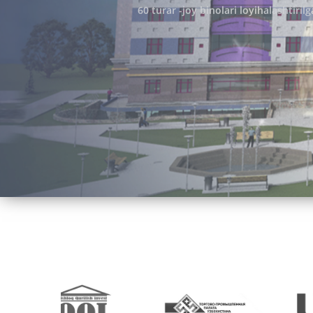
60 turar -joy binolari loyihalashtiril