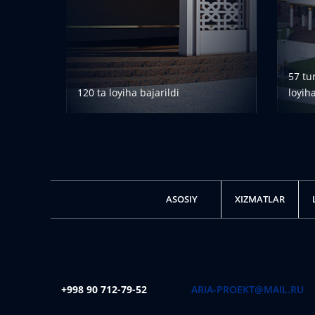
57 tur
120 ta loyiha bajarildi
loyih
BATAFSIL
ASOSIY
XIZMATLAR
+998 90 712-79-52
ARIA-PROEKT@MAIL.RU