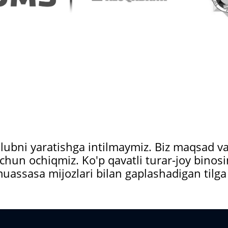
slubni yaratishga intilmaymiz. Biz maqsad 
ar uchun ochiqmiz. Ko'p qavatli turar-joy bino
iy muassasa mijozlari bilan gaplashadigan 