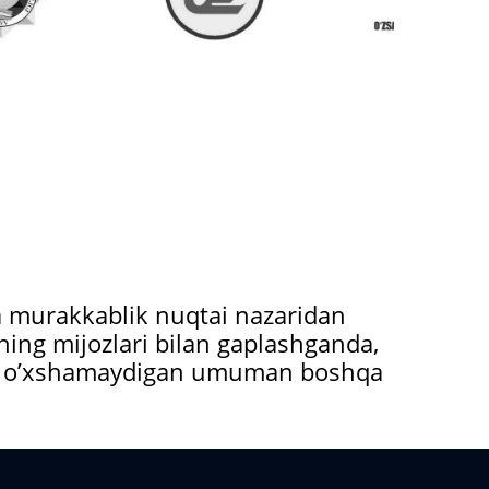
va murakkablik nuqtai nazaridan
sining mijozlari bilan gaplashganda,
tilga o’xshamaydigan umuman boshqa