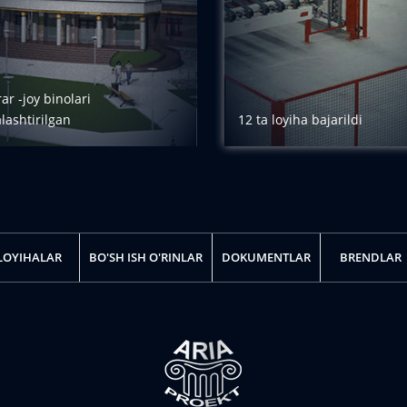
ar -joy binolari
alashtirilgan
12 ta loyiha bajarildi
BATAFSIL
BATAFSIL
LOYIHALAR
BO'SH ISH O'RINLAR
DOKUMENTLAR
BRENDLAR