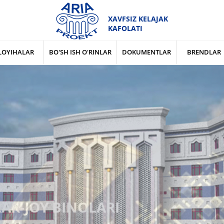
XAVFSIZ KELAJAK
KAFOLATI
LOYIHALAR
BO'SH ISH O'RINLAR
DOKUMENTLAR
BRENDLAR
RAR-JOY BINOLARI