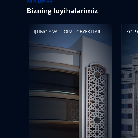
ARIA-LOYIHA
Bizning loyihalarimiz
IJTIMOIY VA TIJORAT OBYEKTLARI
KO'P 