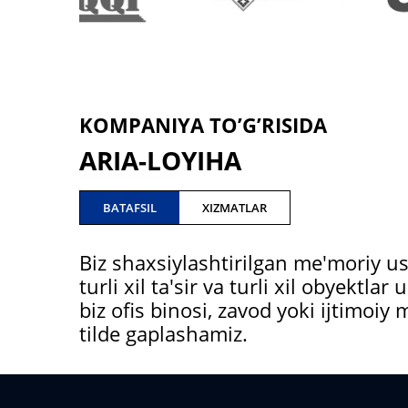
KOMPANIYA TO’G’RISIDA
ARIA-LOYIHA
BATAFSIL
XIZMATLAR
Biz shaxsiylashtirilgan me'moriy u
turli xil ta'sir va turli xil obyektl
biz ofis binosi, zavod yoki ijtimo
tilde gaplashamiz.