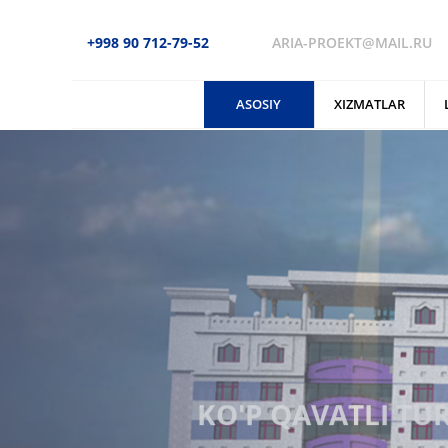
+998 90 712-79-52
ARIA-PROEKT@MAIL.RU
ASOSIY
XIZMATLAR
KO'P QAVATLI TU